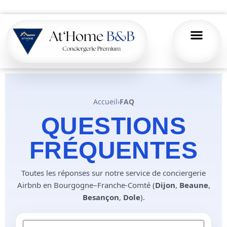
Accueil
›
FAQ
QUESTIONS
FRÉQUENTES
Toutes les réponses sur notre service de conciergerie
Airbnb en Bourgogne–Franche-Comté (
Dijon
,
Beaune
,
Besançon
,
Dole
).
Rechercher une question