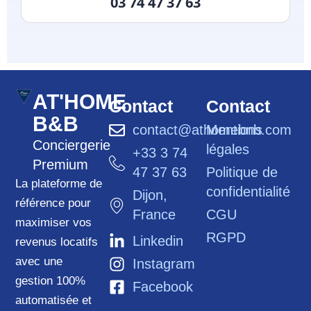
03 74 47 37 63
AT'HOME
Contact
Contact
B&B
contact@athomebnb.com
Mentions
Conciergerie
légales
+33 3 74
Premium
47 37 63
Politique de
La plateforme de
confidentialité
Dijon,
référence pour
France
CGU
maximiser vos
RGPD
Linkedin
revenus locatifs
avec une
Instagram
gestion 100%
Facebook
automatisée et